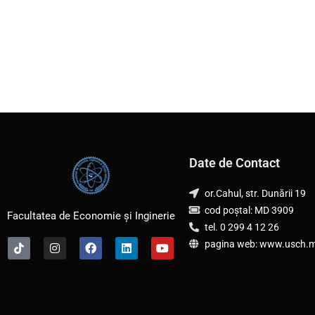
Date de Contact
or.Cahul, str. Dunării 19
cod poștal: MD 3909
Facultatea de Economie și Inginerie
tel. 0 299 4 12 26
T
I
F
L
Y
pagina web: www.usch.
i
n
a
i
o
k
s
c
n
u
t
t
e
k
t
o
a
b
e
u
k
g
o
d
b
r
o
i
e