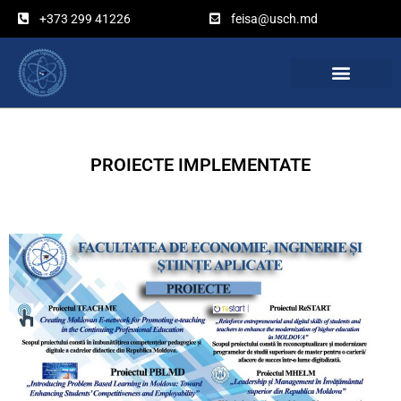
Перейти
+373 299 41226
feisa@usch.md
к
содержимому
PROIECTE IMPLEMENTATE