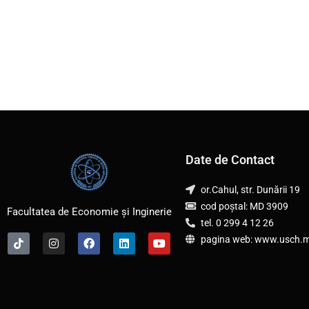
Date de Contact
or.Cahul, str. Dunării 19
cod poștal: MD 3909
Facultatea de Economie și Inginerie
tel. 0 299 4 12 26
T
I
F
L
Y
pagina web: www.usch.
i
n
a
i
o
k
s
c
n
u
t
t
e
k
t
o
a
b
e
u
k
g
o
d
b
r
o
i
e