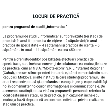
LOCURI DE PRACTICĂ
pentru programul de studii ,,Informatica”
La programul de studii ,,Informatică” sunt prevăzute trei stagii de
practică: în anul II – practica de inițiere – 2 săptămâni; în anul III -
practica de specialitate – 4 săptămâni şi practica de licență – 5
săptămâni. În total – 11 săptămâni cu cca 450 ore.
Pentru a oferi studenţilor posibilitatea efectuării practicii de
specialitate, s-au încheiat convenţii de colaborare cu instituţiile-baze
de practică, cum ar fi S.A. “Moldtelecom”, S.R.L. “Starnet Regional”
(Cahul), precum și întreprinderi industriale, bănci comerciale din sudul
Republicii Moldova, și alte instituții la care studenții programului de
studii respectiv pot să-și aprofundeze cunoștințele și capete abilități
noi în domeniul tehnologiilor informaționale și comunicaționale. De
asemenea studinții pot sa vină cu propunerile personale referitor la
locul desfășurării stagiului de practică, și în cazul dat încheie cu
instituţia-bază de practică un contract individual privind realizarea
stagiului de practică.