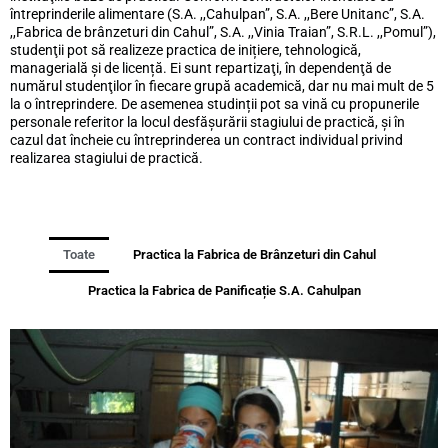
întreprinderile alimentare (S.A. ,,Cahulpan”, S.A. ,,Bere Unitanc”, S.A.
,,Fabrica de brânzeturi din Cahul”, S.A. ,,Vinia Traian”, S.R.L. ,,Pomul”),
studenţii pot să realizeze practica de inițiere, tehnologică,
managerială și de licență. Ei sunt repartizaţi, în dependenţă de
numărul studenţilor în fiecare grupă academică, dar nu mai mult de 5
la o întreprindere. De asemenea studinții pot sa vină cu propunerile
personale referitor la locul desfășurării stagiului de practică, și în
cazul dat încheie cu întreprinderea un contract individual privind
realizarea stagiului de practică.
Toate
Practica la Fabrica de Brânzeturi din Cahul
Practica la Fabrica de Panificație S.A. Cahulpan