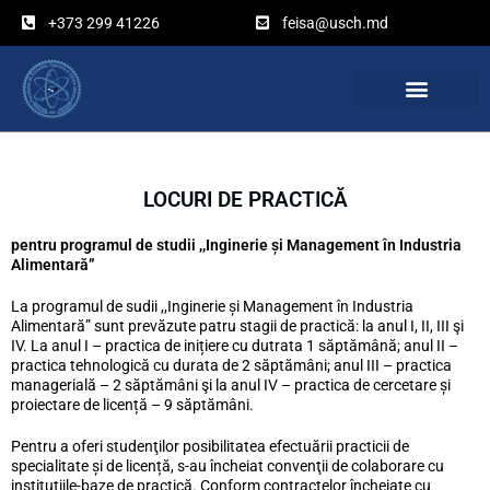
Перейти
+373 299 41226
feisa@usch.md
к
содержимому
LOCURI DE PRACTICĂ
pentru programul de studii ,,Inginerie și Management în Industria
Alimentară”
La programul de sudii ,,Inginerie și Management în Industria
Alimentară” sunt prevăzute patru stagii de practică: la anul I, II, III şi
IV. La anul I – practica de inițiere cu dutrata 1 săptămână; anul II –
practica tehnologică cu durata de 2 săptămâni; anul III – practica
managerială – 2 săptămâni şi la anul IV – practica de cercetare și
proiectare de licență – 9 săptămâni.
Pentru a oferi studenţilor posibilitatea efectuării practicii de
specialitate și de licență, s-au încheiat convenţii de colaborare cu
instituţiile-baze de practică. Conform contractelor încheiate cu